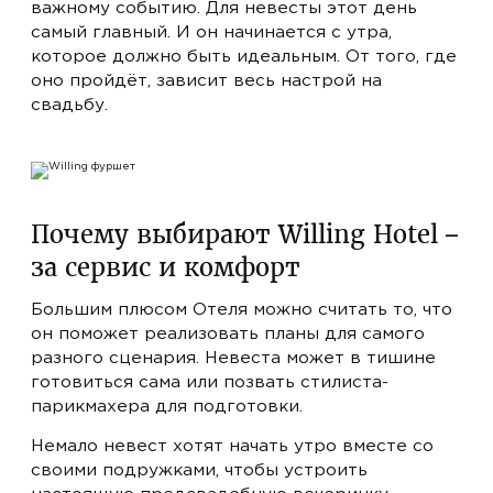
важному событию. Для невесты этот день
ЛЮКС
- ОТ 720 BYN
самый главный. И он начинается с утра,
которое должно быть идеальным. От того, где
RU
EN
АПАРТАМЕНТЫ
- ОТ 990 BYN
оно пройдёт, зависит весь настрой на
ПРЕДСТАВИТЕЛЬСКИЙ ЛЮКС
- ОТ 1100 BYN
свадьбу.
Почему выбирают Willing Hotel –
за сервис и комфорт
Большим плюсом Отеля можно считать то, что
он поможет реализовать планы для самого
разного сценария. Невеста может в тишине
готовиться сама или позвать стилиста-
парикмахера для подготовки.
Немало невест хотят начать утро вместе со
своими подружками, чтобы устроить