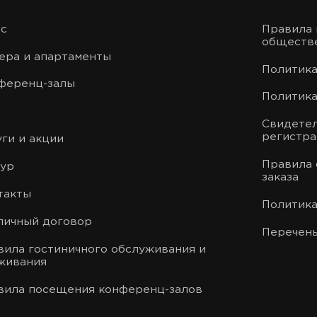
ас
Правила 
обществе
ера и апартаменты
Политика
ференц-залы
Политика
Свидетел
регистр
ги и акции
Правила 
тур
заказа
такты
Политик
личный договор
Перечень
вила гостиничного обслуживания и
живания
вила посещения конференц-залов