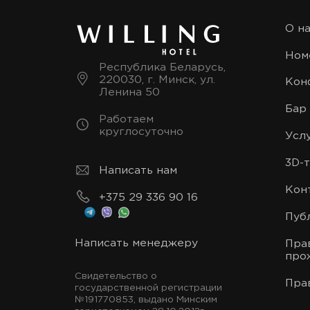
О н
Ном
Республика Беларусь,
220030, г. Минск, ул.
Кон
Ленина 50
Бар
Работаем
круглосуточно
Услу
3D-
Написать нам
Кон
+375 29 336 90 16
Пуб
Написать менеджеру
Пра
про
Свидетельство о
Пра
государственной регистрации
№191770853, выдано Минским