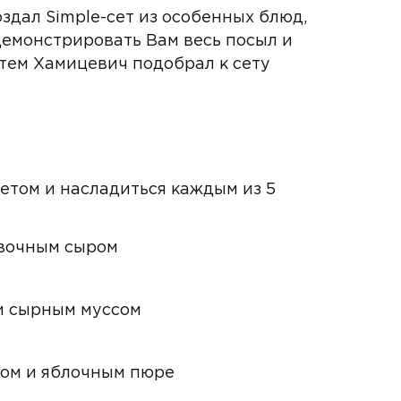
дал Simple-сет из особенных блюд,
демонстрировать Вам весь посыл и
ртем Хамицевич подобрал к сету
етом и насладиться каждым из 5
ивочным сыром
и сырным муссом
мом и яблочным пюре